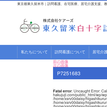
東京都東久留米市｜訪問看護、在宅医療、居宅介護支援、
私たちについて
訪問看護について
居宅介
前の画像
次の画像
P7251683
Fatal error
: Uncaught Error: Ca
hakujuji.com/public_html/wp/wp
/home/xsrv00daisy/higashikurum
/home/xsrv00daisy/higashikurum
/home/xsrv00daisy/higashikurume