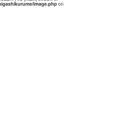
-higashikurume/image.php
on