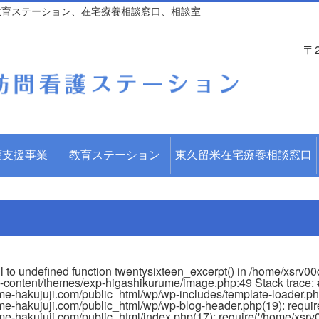
教育ステーション、在宅療養相談窓口、相談室
〒
護支援事業
教育ステーション
東久留米在宅療養相談窓口
ll to undefined function twentysixteen_excerpt() in /home/xsrv0
-content/themes/exp-higashikurume/image.php:49 Stack trace:
e-hakujuji.com/public_html/wp/wp-includes/template-loader.php
e-hakujuji.com/public_html/wp/wp-blog-header.php(19): require
-hakujuji.com/public_html/index.php(17): require('/home/xsrv00