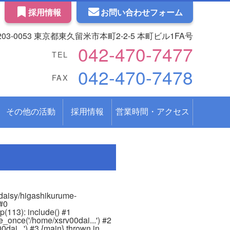
採用情報
お問い合わせフォーム
203-0053 東京都東久留米市本町2-2-5 本町ビル1FA号
042-470-7477
TEL
042-470-7478
FAX
その他の活動
採用情報
営業時間・アクセス
0daisy/higashikurume-
 #0
(113): include() #1
_once('/home/xsrv00dai...') #2
dai...') #3 {main} thrown in