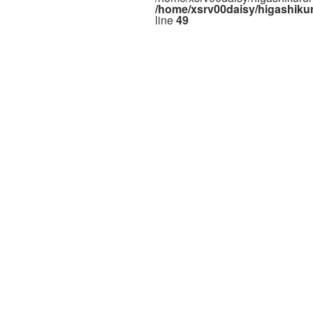
/home/xsrv00daisy/higashiku
line
49